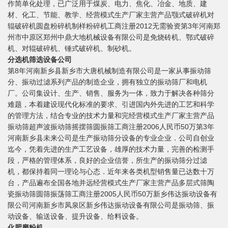
作简单化处理，已广泛用于煤炭、电力、焦化、冶金、地质、建
材、化工、节能、教学、经营模式生产厂家主营产品颚式破碎机对
辊破碎机圆盘粉碎机制样粉碎机工商注册2012无需验资第3年河南郑
州市中原区郑州中鼎大地机械设备有限公司是免烧砖机、鄂式破碎
机、对辊破碎机、锤式破碎机、制砂机。
分选机筛选设备公司
第8年河南新乡县新乡市大唐机械制造有限公司是一家从事振动筛
分、振动过滤系列产品的制造企业，拥有独立的振动筛厂和电机
厂。公司集设计、生产、销售、服务为一体，致力于解决各种筛分
难题，本着建设现代化标准的要求、引进国内外先进的工艺和科学
的管理方法，结合专业的技术力量和完经营模式生产厂家主营产品
振动筛超声波振动筛摇摆筛圆振筛工商注册2006人民币50万第3年
河南新乡县未来公司是生产振动筛分设备的专业企业．公司自创业
迄今，凭着先进的生产工艺设备，雄厚的技术力量，完善的检测手
段，严格的管理体系，良好的企业信誉，所生产的振动筛分过滤
机，都保持着同一理论与心态．近年来各类机型销售量已达数十万
台，产品遍布全国各地并远经营模式生产厂家主营产品多层式筛陶
瓷振动筛圆筛振荡筛工商注册2005人民币50万新乡伟达振动设备有
限公司河南新乡市凤泉区新乡伟达振动设备有限公司是振动筛、振
动设备、输送设备、提升设备、给料设备。
化肥磨粉机