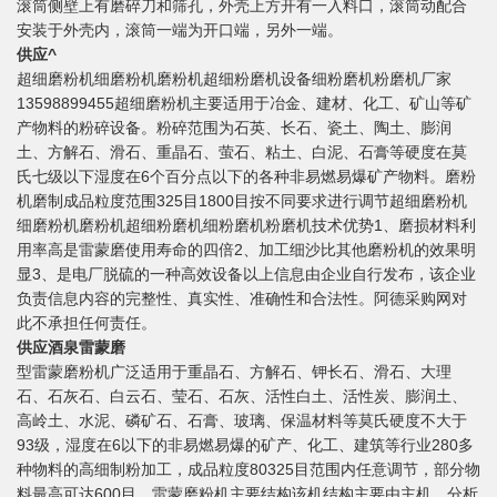
滚筒侧壁上有磨碎刀和筛孔，外壳上方开有一入料口，滚筒动配合
安装于外壳内，滚筒一端为开口端，另外一端。
供应^
超细磨粉机细磨粉机磨粉机超细粉磨机设备细粉磨机粉磨机厂家
13598899455超细磨粉机主要适用于冶金、建材、化工、矿山等矿
产物料的粉碎设备。粉碎范围为石英、长石、瓷土、陶土、膨润
土、方解石、滑石、重晶石、萤石、粘土、白泥、石膏等硬度在莫
氏七级以下湿度在6个百分点以下的各种非易燃易爆矿产物料。磨粉
机磨制成品粒度范围325目1800目按不同要求进行调节超细磨粉机
细磨粉机磨粉机超细粉磨机细粉磨机粉磨机技术优势1、磨损材料利
用率高是雷蒙磨使用寿命的四倍2、加工细沙比其他磨粉机的效果明
显3、是电厂脱硫的一种高效设备以上信息由企业自行发布，该企业
负责信息内容的完整性、真实性、准确性和合法性。阿德采购网对
此不承担任何责任。
供应酒泉雷蒙磨
型雷蒙磨粉机广泛适用于重晶石、方解石、钾长石、滑石、大理
石、石灰石、白云石、莹石、石灰、活性白土、活性炭、膨润土、
高岭土、水泥、磷矿石、石膏、玻璃、保温材料等莫氏硬度不大于
93级，湿度在6以下的非易燃易爆的矿产、化工、建筑等行业280多
种物料的高细制粉加工，成品粒度80325目范围内任意调节，部分物
料最高可达600目。雷蒙磨粉机主要结构该机结构主要由主机、分析