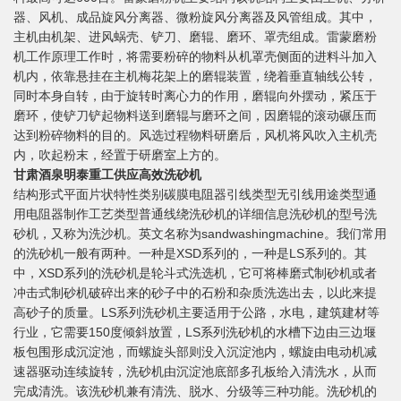
器、风机、成品旋风分离器、微粉旋风分离器及风管组成。其中，
主机由机架、进风蜗壳、铲刀、磨辊、磨环、罩壳组成。雷蒙磨粉
机工作原理工作时，将需要粉碎的物料从机罩壳侧面的进料斗加入
机内，依靠悬挂在主机梅花架上的磨辊装置，绕着垂直轴线公转，
同时本身自转，由于旋转时离心力的作用，磨辊向外摆动，紧压于
磨环，使铲刀铲起物料送到磨辊与磨环之间，因磨辊的滚动碾压而
达到粉碎物料的目的。风选过程物料研磨后，风机将风吹入主机壳
内，吹起粉末，经置于研磨室上方的。
甘肃酒泉明泰重工供应高效洗砂机
结构形式平面片状特性类别碳膜电阻器引线类型无引线用途类型通
用电阻器制作工艺类型普通线绕洗砂机的详细信息洗砂机的型号洗
砂机，又称为洗沙机。英文名称为sandwashingmachine。我们常用
的洗砂机一般有两种。一种是XSD系列的，一种是LS系列的。其
中，XSD系列的洗砂机是轮斗式洗选机，它可将棒磨式制砂机或者
冲击式制砂机破碎出来的砂子中的石粉和杂质洗选出去，以此来提
高砂子的质量。LS系列洗砂机主要适用于公路，水电，建筑建材等
行业，它需要150度倾斜放置，LS系列洗砂机的水槽下边由三边堰
板包围形成沉淀池，而螺旋头部则没入沉淀池内，螺旋由电动机减
速器驱动连续旋转，洗砂机由沉淀池底部多孔板给入清洗水，从而
完成清洗。该洗砂机兼有清洗、脱水、分级等三种功能。洗砂机的