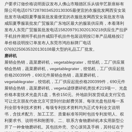
户要求订做价格说明面议发布人佛山市顺德区乐从镇华艺新座标有
限公司电话07572878034520130305最便宜的衣服批发网西安女装
批发市场咸阳夏季服装批发最便宜的衣服批发网西安女装批发市场
咸阳夏季服装批发广贸服装广东地区最大的服装供应商，本着薄利
发布人东莞广贸服装批发电话1582097913020130218供应生产拉萨
手机挂件潮州手机挂件咸阳手机挂件包装说明按订单产品规格按订
单价格说明按订单发布人东莞市鸿欣标牌厂电话
07692250635320130108最大型的礼品工厂批发。
磨碎机
展销会热销，蔬菜磨碎机，vegetablegrater，绞馅机，工厂供应展
销会热销，蔬菜磨碎机，vegetablegrater，绞馅机，工厂供应起批
价格200399件，690元件展销会热销，蔬菜磨碎机，
vegetablegrater，绞馅机，工厂供应起批价格200399件，690元件
展销会热销，蔬菜磨碎机，vegeta滤饼磨碎机类技术219项一、光盘
价格本套技术光盘共1盘，售价150元。外地款到发货或走支付宝也
可让北京朋友代收北京可货到付款邮费另算。每张光盘包括每一系
列全部专利技术资料，每项专利技术资料均为正式专利全文说明
书，含技术配方、加工工艺、质量标准等同时包括专利发明人、权
利要求书、说明书和附图等。二、联系方食物磨碎机本实用新型公
开了一种食物磨碎机。其包括外壳、空心滚筒及手柄，其特征在于