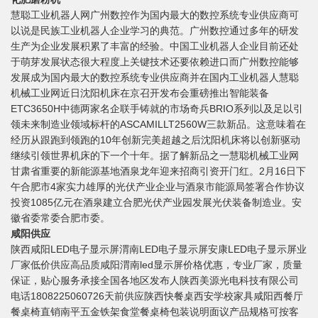
慧聪工业机器人网广州数控作为国内最大的数控系统专业供应商可
以说是民族工业机器人企业学习的典范。广州数控通过多年的研发
生产为企业发展积累了丰富的经验。中国工业机器人企业目前还处
于萌芽发展状态很大程度上关键技术还要依赖进口而广州数控能够
发展成为国内最大的数控系统专业供应商并在国内工业机器人慧聪
机械工业网近日沈阳机床在京召开发布会重磅推出智能装备
ETC3650H中德两家名企联手铸就的市场奇兵BRIO系列以及足以引
领未来制造业领域标杆的ASCAMILLT2560W三款新品。这意味着在
经历从跟跑到领跑的10年创新完美超越之后沈阳机床将以创新驱动
继续引领世界机床的下一个十年。据了解新品之一慧聪机械工业网
甘肃省重要的新能源基地酒泉龙年迎来招商引资开门红。2月16日下
午合肥市4家实力雄厚的光伏产业企业与酒泉市能源局签署合作协议
投资1085亿元在酒泉建立合肥光伏产业园发展光伏装备制造业。安
徽省委常委合肥市委。
咸阳供应
陕西咸阳LED电子显示屏渭南LED电子显示屏安康LED电子显示屏业
厂家低价供应高品质咸阳渭南led显示屏价格优惠，专业厂家，质量
保证，贴心服务承接全国各地区发布人陕西美源光电科技有限公司
电话1808225060726天前供应陕西快餐桌西安学校家具咸阳西餐厅
餐桌椅直销南平五金铁架食堂餐桌椅包装说明面议产品规格可按客