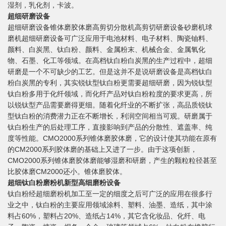
湿剂，乳化剂，卡波。
超细研磨设备
超细研磨设备锥体磨胶体磨高剪切分散机高剪切研磨设备砂磨机球
磨机超细研磨设备可广泛应用于电池材料、电子材料、陶瓷铀料、
颜料、白炭黑、钛白粉、颜料、金属粉末、机械合金、金属氧化
物、石墨、化工等领域。在高档钛白粉白炭黑的生产过程中，超细
研磨是一个不可缺少的工艺。但是这并不是说研磨设备是高档钛白
粉白炭黑的专利，其实锐钛型钛白粉更需要超细研磨，因为锐钛型
钛白粉多用于化纤领域，而化纤产品对钛白粉粒度的要求更高，所
以锐钛型产品需要磨得更细。随着化纤业的不断扩张，高品质锐钛
型钛白粉的消费潜力正在不断增长，利润空间相当可观。研磨属于
钛白粉生产的后处理工序，直接影响到产品的分散性、遮盖率、纯
度等性能。CMO2000系列锥体磨胶体磨，它的设计使其功能在原有
的CM2000系列胶体磨的基础上又进了一步。由于这项创新，
CMO2000系列锥体磨胶体磨能够湿磨和研磨，产生的颗粒粒径甚至
比胶体磨CM2000还小。锥体磨胶体。
超细钛白粉磨粉机新型高细磨粉设备
钛白粉经超细磨粉机加工至一定的细度之后可广泛的应用在很多行
业之中，钛白粉的主要应用领域涂料、塑料、油墨、造纸，其中涂
料占60%，塑料占20%、造纸占14%，其它含化妆品、化纤、电