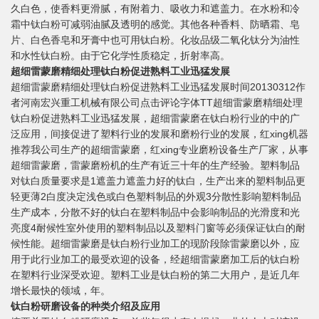
久白色，使香料更滑腻，有附着力、吸收力和遮盖力。在水粉和冷
霜中钛白粉可减弱油腻及透明的感觉。其他各种香料、防晒霜、皂
片、白色香皂和牙膏中也可用钛白粉。化妆品级二氧化钛分为油性
和水性钛白粉。由于它化学性质稳定，折射率高。
超细雷蒙磨精细处理钛白粉促进熟料工业迅猛发展
超细雷蒙磨精细处理钛白粉促进熟料工业迅猛发展时间20130312作
者河南宏兴重工机械有限公司点击评论字体TT超细雷蒙磨精细处理
钛白粉促进熟料工业迅猛发展，超细雷蒙磨在钛白粉行业的中的广
泛应用，间接促进了塑料行业的发展和磨粉行业的发展，红xing机器
推荐我公司生产的超细雷蒙磨，红xing专业磨粉设备生产厂家，从事
超细雷蒙磨，雷蒙磨粉机的生产有近三十年的生产经验。塑料制品
对钛白质量要求是1遮盖力遮盖力好的钛白，生产出来的塑料制品更
轻更薄2白度决定浅色或白色塑料制品的外观3分散性影响塑料制品
生产成本，分散不好的钛白在塑料制品中会影响制品的光滑度和光
亮度4耐候性室外使用的塑料制品以及塑料门窗等必须保证钛白的耐
候性能。超细雷蒙磨是钛白粉行业加工的现阶段除雷蒙磨以外，应
用于此行业加工的最受欢迎的设备，经超细雷蒙磨加工后的钛白粉
在塑料行业深受欢迎。塑料工业是钛白粉的第二大用户，是近几年
增长最快的领域，年。
钛白粉研磨设备的种类介绍及应用