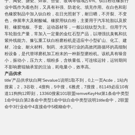
子、陶瓷、搪瓷、焊条、合金、玻璃等领域占6%。钛白粉在橡胶行
业中既作为着色剂，又具有补强、防老化、填充作用。在白色和彩
色橡胶制品中加入钛白粉，在日光照射下，耐日晒，不开裂、不变
色，伸展率大及耐酸碱。橡胶用钛白粉，主要用于汽车轮胎以及胶
鞋、橡胶地板、手套、运动器材等，一般以锐钛型为主。但用于汽
车轮胎生产量，常加入一定量的金红石型产品，以增强抗臭氧和抗
紫外线能力。豫弘重工钛白粉磨粉机是适应中小型矿山、化工、建
材、冶金、耐火材料、制药、水泥等行业的高效闭路循环的高细制
粉设备，是代替球磨机加工粉末的一种新型磨粉机。该机具有噪音
小，振动小，压力大，细粉多，含铁量低，可连续运转，运转期间
不影响磨辊轴承室的注油，耗电量小，效率高。
产品供求
title'产品供求钛白网'Sevalue1说明1取不到，0上一页Acde，1站内
搜索，2，3谷歌，4搜狗，5中搜，6雅虎，7搜搜，81149必应10有
道11狗狗12即刻，13360搜索101联盟remveKeyHst第1条命中类型
1命中钛白第2条命中类型1命中钛白命中类型说明1title命中，2联盟
命中3行业命中4直接命中5模糊命中。