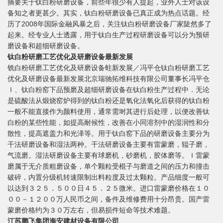
摘要关于钛白粉研磨设备，前些年很少有人提起，业外人士对该设
备知之者更甚少。其实，钛白粉研磨设备已真正成为热点话题。经
历了2008年国际金融风暴之后，关注钛白粉研磨设备厂家陡然多了
起来。经专业人士透露，用于钛白生产过程研磨设备可以分为预研
磨设备和超细研磨设备。
钛白粉研磨工艺优化及研磨设备最新发展
铣白粉研磨工艺优化及研磨设备蛀新发展／冯平仓钛白粉研磨工艺
优化及研磨设备最新发展北京瑞驰拓维科技有限公司董事长冯平仓
Ｉ、钛白粉窑下品预磨及超细研磨设备在钛白粉生产过程中．无论
是硫酸法从煅烧窑炉得到的钛白粉还是氧化法氧化后获得的钛白粉
一般不能直接作为颜料使用，通常需埘其进行后处理，以便改善钛
白粉的某些性能，如提高耐候性，改善在小同溶剂中的湿润性和分
散性，提高遮盖力和光泽等。用于钛白窑下品的研磨设备主要分为
干法研磨设备和湿法两种。干法研磨设备主要有雷蒙磨，辊子磨，
气流磨。湿法研磨设备主要有球磨机，砂磨机，胶体磨等。Ｉ雷蒙
磨属于无介质粗磨设备，单个颗粒受棍子与磨道之间的压力和撞击
破碎，内置分级机转速限制出料粒度及过太颗粒。产品细度一般可
以达到３２５．５００日４５．２５微米。进口雷蒙磨价格在１０
００－１２００万人民币之间，备件及维修费用十分昂贵。国产雷
蒙磨价格约为３０万左右，但易损件短命等技术难题。
江苏鹏飞集团海安建材设备有限公司