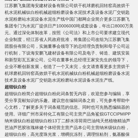
江苏鹏飞集团海安建材设备有限公司烘干机球磨机回转窑高效烘干
机水泥机械钛白粉机械超细粉磨设备水泥技术及设备水泥厂交钥匙
水泥粉磨站水泥设备水泥生产线中国门都网企业简介更多江苏鹏飞
集团专门为水泥厂提供日产10006000吨成套设备，年出口8000万美
元。通过深化体制改革，按照《公司法》和上市公司要求建立现代
企业制度，经江苏省人民政府批准，将集团公司改组为江苏鹏飞集
团股份有限公司，实施董事会领导下的总经理负责制和母子公司运
行机制，下设海安鹏飞建材设备有限公司及电子、铸造、建筑安装
和新型彩瓦五家公司。公司在董事长总经理王家安先生的领导下，
企业不断创新发展，创造了一个又未完，全文请查看更多主营烘干
机球磨机回转窑高效烘干机水泥机械钛白粉机械超细粉磨设备水泥
技术及设备水泥厂交钥匙水泥粉磨站水泥设备水泥生产线。
超细钛白粉
超细钛白粉简介超细钛白粉此词条暂无内容，欢迎您参与编辑，享
受分享贡献知识的乐趣。建议您在编辑词条之前，可先参考帮助中
心文档，了解更多关于词条规范的信息。同时也可先熟悉编辑器的
使用。详细广州市采特化工有限公司主营产品角鲨烷GTCCIPMIPP
纳米级钛白粉超细钛白粉13丁二醇水溶荷荷巴油纯天然植物精油芦
芭油芦芭胶玫瑰林健个体经营主营产品本公司主营纳米级钛白粉，
超细钛白粉，高光度珠光浆，增稠抗冻剂，调理恒粘剂，氨基酸保