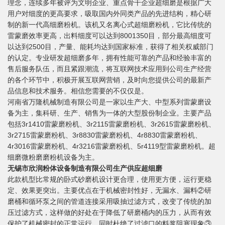
理念，连续多年被评为文明企业、重点骨干企业超细磨是根据广大
用户对细度的更高要求，吸取国内外同类产品的先进结构，精心研
制的新一代高细磨粉机。该机又名离心式超细磨粉机，它比传统的
雷蒙磨效率更高，出料细度可以达到8001350目，部分最高细度可
以达到2500目，产量、能耗均达到国家标准，获得了相关权威部门
的认定。专业研发超细磨多年，拥有性能可靠的产品和经验丰富的
售后服务队伍，而且紧跟潮流，将互联网技术应用到公司生产经营
的各个环节中，积极开展互联网营销，及时向您提供公司的最新产
品信息和技术服务。相信您需要的不仅仅是。
河南省万隆机械制造有限公司是一家以生产大、中型系列雷蒙磨设
备为主，集科研、生产、销售为一体的大型股份制企业。主要产品
包括3r1410雷蒙磨粉机、3r2115雷蒙磨粉机、3r2615雷蒙磨粉机、
3r2715雷蒙磨粉机、3r8830雷蒙磨粉机、4r8830雷蒙磨粉机、
4r3016雷蒙磨粉机、4r3216雷蒙磨粉机、5r4119型雷蒙磨粉机。超
细磨微粉磨磨粉机设备为主。
无锡市欣润粉体设备制造有限公司生产供应超细磨
此款机型比常规的卧式砂磨机设计更合理，使用更方便，运行更稳
定、效果更突出。主要优点在于机械密封性好，无漏水、漏料②研
磨桶和循环泵之间的管道连接采用吸抽过滤方式，改变了传统的加
压过滤方式，这样做的好处在于降低了研磨桶内的压力，从而有效
保护了机械密封的正常运行，同时杜绝了过滤口的料浆阻塞现象③