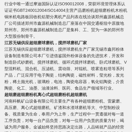
行业中唯一通过摩迪国际认证ISO90012008，荣获环境管理体系认
证证书GBT240012004ISO14004主营产品磨粉机超细磨粉机木粉机
铜米机电路板回收机铝塑分离机产品列表在线洽谈郑州鑫源机械总
厂公司描述郑州市鑫源机械制造总厂座落在中国交通枢纽中原腹地
郑州市。郑州市鑫源机械制造总厂是集科、工、贸为一体的郑州市
大型股份制骨干。
江苏无锡供应超细磨球磨机，搅拌球磨机厂家
江苏无锡供应超细磨球磨机，搅拌球磨机生产厂家无锡市鑫邦粉体
设备制造有限公司本厂引进借鉴国外粉体设备的先进技术，开发和
制造卧式砂磨机、搅拌球磨机、循环式搅拌球磨机、卧式球磨机、V
型混料机、混合机、压滤机、震动筛、对辊机、喷雾造粒塔等系列
产品，广泛应用于电子陶瓷，结构陶瓷，磁性材料，莹光粉，发光
粉，稀土抛光机，玻璃粉，电池，陶瓷电容器，氧化铝陶瓷，介质
陶瓷、化工、油墨、油漆涂料、医药、食品生产领域等行业。
超细磨超细磨粉机离心式超细磨粉机超细磨机
河南科帆矿山设备有限公司主要生产有各种超细磨粉机、雷蒙磨、
高压磨、离心式超细磨机、矿渣和水渣球磨机等大、中型制粉设
备。视质量为生命，奉用户为上帝，生产过程中一贯遵循对每一道
工序负责，对每一台产品负责，对每一位用户负责的质量方针，竭
诚为用户服务。金诚始终坚持思路决定出路，人品铸就产品的经营