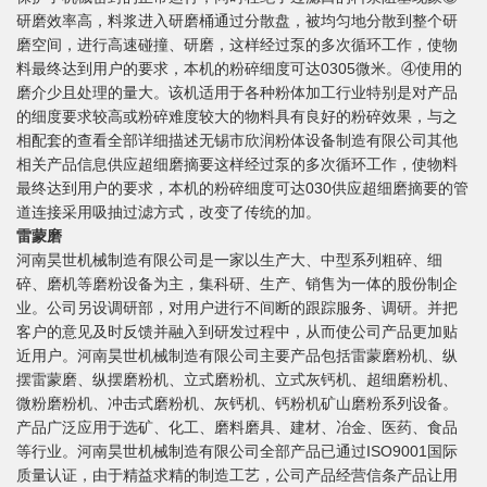
研磨效率高，料浆进入研磨桶通过分散盘，被均匀地分散到整个研
磨空间，进行高速碰撞、研磨，这样经过泵的多次循环工作，使物
料最终达到用户的要求，本机的粉碎细度可达0305微米。④使用的
磨介少且处理的量大。该机适用于各种粉体加工行业特别是对产品
的细度要求较高或粉碎难度较大的物料具有良好的粉碎效果，与之
相配套的查看全部详细描述无锡市欣润粉体设备制造有限公司其他
相关产品信息供应超细磨摘要这样经过泵的多次循环工作，使物料
最终达到用户的要求，本机的粉碎细度可达030供应超细磨摘要的管
道连接采用吸抽过滤方式，改变了传统的加。
雷蒙磨
河南昊世机械制造有限公司是一家以生产大、中型系列粗碎、细
碎、磨机等磨粉设备为主，集科研、生产、销售为一体的股份制企
业。公司另设调研部，对用户进行不间断的跟踪服务、调研。并把
客户的意见及时反馈并融入到研发过程中，从而使公司产品更加贴
近用户。河南昊世机械制造有限公司主要产品包括雷蒙磨粉机、纵
摆雷蒙磨、纵摆磨粉机、立式磨粉机、立式灰钙机、超细磨粉机、
微粉磨粉机、冲击式磨粉机、灰钙机、钙粉机矿山磨粉系列设备。
产品广泛应用于选矿、化工、磨料磨具、建材、冶金、医药、食品
等行业。河南昊世机械制造有限公司全部产品已通过ISO9001国际
质量认证，由于精益求精的制造工艺，公司产品经营信条产品让用