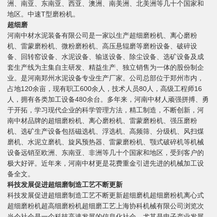
洲、南亚、东南亚、西亚、澳洲、南美洲、北美洲等几十个国家和
地区。中速T型磨粉机。
超细磨
河南中材水泥装备有限公司是一家以生产超细磨粉机、离心磨粉
机、雷蒙磨粉机、微粉磨粉机、高压悬辊磨等磨粉设备、破碎设
备、回转窑设备、水泥设备、输送设备、除尘设备、选矿设备及成
套生产线为主集自主研发、精益生产、独立销售为一体的股份制企
业。是河南郑州水泥设备专业生产厂家。公司总部位于郑州市内，
占地120余亩，现有职工600余人，技术人员80人，高级工程师16
人，拥有各类加工设备480余台。多年来，河南中材人顽强拼搏、勇
于开拓，学习现代企业的科学管理方法，精工制造，不断创新，河
南中材品牌的超细磨粉机、离心磨粉机、雷蒙磨粉机、强压磨粉
机、选矿生产设备包括磁选机、浮选机、高频筛、分级机、风扫煤
磨机、水泥立磨机、旋风预热器、雷蒙磨粉机、颚式破碎机等机械
设备远销至欧洲、东南亚、非洲等几十个国家和地区，受到客户的
极大好评。近年来，河南中材更是花费重金引进先进的机械加工设
备全文。
科技发展促进超细磨制造工艺不断更新
科技发展促进超细磨制造工艺不断更新超细磨机超细磨粉机离心式
超细磨粉机超高细磨粉机超细磨工艺上海协科机械有限公司浏览次
当今社会是一个科技高速发展的信息化社会，尤其是电子产业发展