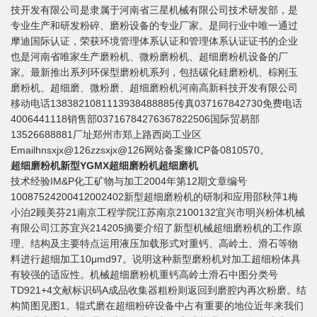
技开发有限公司是隶属于河南省三星机械有限公司技术研发部，是
专业生产和研发粉碎、磨粉设备的专业厂家。是同行业中唯一通过
摩迪国际认证，荣获环境管理体系认证和管理体系认证证书的企业
也是河南省唯家生产磨粉机、微粉磨粉机、超细磨粉机设备的厂
家。最新推出系列环保型磨粉机系列，包括碳化硅磨粉机、棕刚玉
磨粉机、超细磨、微粉磨、超细磨粉机河南高新科技开发有限公司
移动电话1383821081113938488885传真037167842730免费电话
4006441118销售部03716784276367822506国际贸易部
13526688881厂址郑州市郑上路西岗工业区
Emailhnsxjx@126zzsxjx@126网站备案豫ICP备0810570。
超细磨粉机新型YGMX超细磨粉机超细磨机
技术经验IM&P化工矿物与加工2004年第12期文章编号
10087524200412002402新型超细磨粉机的研制和应用邵秋萍1梅
小泊2顾美芬21南京工程学院江苏南京2100132宜兴市明兴粉体机械
有限公司江苏宜兴214205摘要介绍了新型机械超细磨粉机的工作原
理、结构及主要特点运用液压加载形式对重钙、高岭土、滑石等物
料进行超细加工10μmd97。说明这种新型磨粉机对加工超细粉体具
有较强的适应性。机械超细磨粉机重钙高岭土滑石中图分类号
TD921+4文献标识码A成品收集器粗粉则返回到磨腔内再次粉磨。结
构简图见图1。辊式磨在超细粉碎设备中占有重要的地位近年来我们