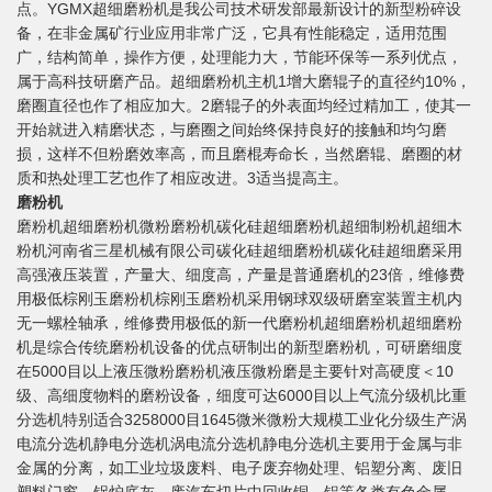
点。YGMX超细磨粉机是我公司技术研发部最新设计的新型粉碎设
备，在非金属矿行业应用非常广泛，它具有性能稳定，适用范围
广，结构简单，操作方便，处理能力大，节能环保等一系列优点，
属于高科技研磨产品。超细磨粉机主机1增大磨辊子的直径约10%，
磨圈直径也作了相应加大。2磨辊子的外表面均经过精加工，使其一
开始就进入精磨状态，与磨圈之间始终保持良好的接触和均匀磨
损，这样不但粉磨效率高，而且磨棍寿命长，当然磨辊、磨圈的材
质和热处理工艺也作了相应改进。3适当提高主。
磨粉机
磨粉机超细磨粉机微粉磨粉机碳化硅超细磨粉机超细制粉机超细木
粉机河南省三星机械有限公司碳化硅超细磨粉机碳化硅超细磨采用
高强液压装置，产量大、细度高，产量是普通磨机的23倍，维修费
用极低棕刚玉磨粉机棕刚玉磨粉机采用钢球双级研磨室装置主机内
无一螺栓轴承，维修费用极低的新一代磨粉机超细磨粉机超细磨粉
机是综合传统磨粉机设备的优点研制出的新型磨粉机，可研磨细度
在5000目以上液压微粉磨粉机液压微粉磨是主要针对高硬度＜10
级、高细度物料的磨粉设备，细度可达6000目以上气流分级机比重
分选机特别适合3258000目1645微米微粉大规模工业化分级生产涡
电流分选机静电分选机涡电流分选机静电分选机主要用于金属与非
金属的分离，如工业垃圾废料、电子废弃物处理、铝塑分离、废旧