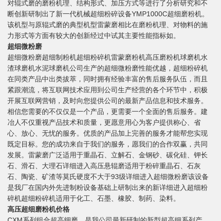
对辊式磨的磨粉机理、结构形式、加压方式等进行了分析研究和不
断创新研制出了新一代机械超细粉碎设备YMP1000C超细磨粉机。
该机型与原辊式磨的典型机型雷蒙磨相比在磨粉机理、对物料的施
力形式等方面有较大的创新经过中试其主要性能指标如。
超细微粉磨
超细微粉磨超细制粉机超细粉碎机雷蒙磨粉机高压磨粉机球磨机水
渣球磨机水泥球磨机公司生产的超细微粉磨性能优越，超细粉碎机
在同类产品中出类拔萃，同时拥有经验丰富的售后服务队伍，而且
紧跟潮流，将互联网技术应用到公司生产经营的各个环节中，积极
开展互联网营销，及时向您提供公司的最新产品信息和技术服务。
相信您需要的不仅仅是一个产品，更需要一个全面的售后服务。建
冶人不仅重视产品技术和质量，更愿意用心为客户提供称心、省
心、放心、无忧的服务。优质的产品加上完善的服务才能帮您实现
既定目标。您的成功来自于我们的服务，愿我们的合作双赢，共同
发展。雷蒙磨广泛适用于重晶石、立解石、金钢砂、碳化硅、钾长
石、滑石、大理石详细进入高压悬辊磨适用于粉碎重晶石、石灰
石、陶瓷、矿渣等莫氏硬度不大于93级详细进入超细微粉磨该设备
是我厂在国内外先进制粉设备基础上研制出来的新详细进入超细粉
碎机超细粉碎机适用于化工、石墨、橡胶、制药、染料。
高压超细磨粉机价格
CXM系列组合超高细磨，是我公司最新研制的新型超高细系列产