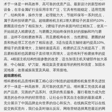
术于一体是一种高效率、高可靠的优质产品。最新设计的新型粉碎
设备，在非金属矿行业应用非常广泛，它具有性能稳定，适用范围
广，结构简单，操作方便，处理能力大，节能环保等一系列优点，
属于高科技研磨产品。超细磨粉机主机1增大磨辊子的直径约10%，
磨圈直径也作了相应加大。2磨辊子的外表面均经过精加工，使其一
开始就进入精磨状态，与磨圈之间始终保持良好的接触和均匀磨
损，这样不但粉磨效率高，而且磨棍寿命长，当然磨辊、磨圈的材
质和热处理工艺也作了相应改进。3适当提高主轴转速约提高10%。
磨辊子的质量增大，主轴转速提高后，粉磨的正压力就提高了，而
且磨粉面积也因磨辊子直径增大而增大，这些有利于粉磨效率的提
高。4根据主机结构性能参数的改变，适当加强主机关键部件如大基
座、中心轴架、铲刀架、梅花架及变速箱等的刚性和强度，加固水
泥地基，改善减振装置及风箱、罩筒接地。
超细磨粉机
维科磨粉机品质维科重工精心设计制造的超细磨粉机集世界先进技
术于一体是一种高效率、高可靠的优质产品。维科重工凭借其卓越
的产品质、完善的产品系列、优异的售后服务。履行着致力成为您
满意的合作伙伴的经营理念，让社会分享其自主创新的最新成果，
充分展示了中国品牌走向世界的信心和实力。在线购买您可以在线
提交购买意向，我们会及时做出反应。网络营销选择离您最近的网