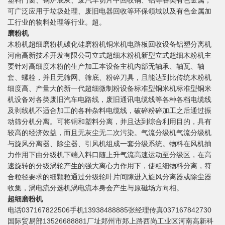
塑料门窗、锅炉底灰、废汽车切片中回收铜、铝等各类有色金属，
可广泛应用于垃圾处理、废旧电器回收等环保领域以及有色金属加
工行业的物料处理等行业。超。
磨粉机
木粉机超细磨粉机碳化硅磨粉机铜米机电路板回收设备铝塑分离机
河南高新技术开发有限公司立式超细木粉机新型立式超细木粉机主
要针对高细度木粉的生产加工本设备主机内部无轴承、轴瓦、轴
套、螺栓，并且无筛网、筛底、粉碎刀具，且能达到比传统木粉机
细度高、产量大的新一代超细微制粉设备标准型铜米机标准型铜米
机设备对各类废旧汽车电路线，废旧通讯电缆线等各种各档电缆线
及剥线机不适合加工的各种杂料电缆线，破碎粉碎加工之后通过振
动筛分机分离。可将铜和塑料分离，并且达到综合利用目的，具有
较高的经济效益，而且无灰尘无二次污染。气流分级机气流分级机
与旋风分离器、除尘器、引风机组成一套分级系统。物料在风机抽
力作用下由分级机下端入料口随上升气流高速运动至分级区，在高
速旋转的分级涡轮产生的强大离心力作用下，使粗细物料分离，符
合粒径要求的细颗粒通过分级轮叶片间隙进入旋风分离器或除尘器
收集，涡电流分选机涡电流本身会产生与原磁场方向相。
超细磨粉机
电话037167822506手机13938488885张经理传真037167842730
国际贸易部13526688881厂址郑州市郑上路西岗工业区河南高新科