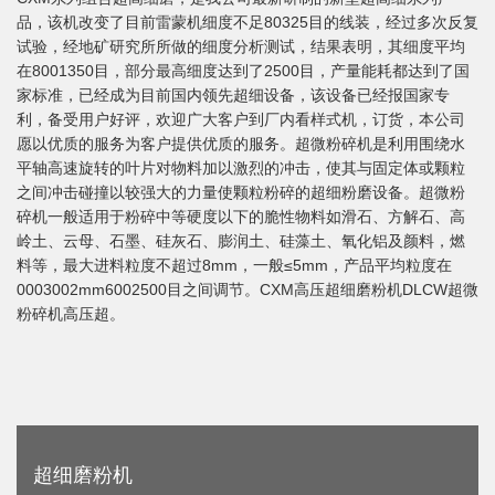
品，该机改变了目前雷蒙机细度不足80325目的线装，经过多次反复
试验，经地矿研究所所做的细度分析测试，结果表明，其细度平均
在8001350目，部分最高细度达到了2500目，产量能耗都达到了国
家标准，已经成为目前国内领先超细设备，该设备已经报国家专
利，备受用户好评，欢迎广大客户到厂内看样式机，订货，本公司
愿以优质的服务为客户提供优质的服务。超微粉碎机是利用围绕水
平轴高速旋转的叶片对物料加以激烈的冲击，使其与固定体或颗粒
之间冲击碰撞以较强大的力量使颗粒粉碎的超细粉磨设备。超微粉
碎机一般适用于粉碎中等硬度以下的脆性物料如滑石、方解石、高
岭土、云母、石墨、硅灰石、膨润土、硅藻土、氧化铝及颜料，燃
料等，最大进料粒度不超过8mm，一般≤5mm，产品平均粒度在
0003002mm6002500目之间调节。CXM高压超细磨粉机DLCW超微
粉碎机高压超。
超细磨粉机