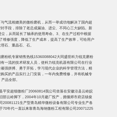
可与气流相媲美的微粉磨机，从而一举成功地解决了国内超
密封手段，排除了老总成漏油、进尘、不同心三大缺陷。新
进尘，从而延长了轴承的使用寿命。3、在生产过程中根据
了维修强度，降低了生产成本，提高了生产效率，可给用户
大理石、重晶石、石。
专家销售热线15360088042大同盛世科力锐克磨粉
拥有一流的技术研发人员，使科力锐克机器有限公司在行业
并顽强拼搏、勇于开拓，学习现代企业的科学管理方法，精
您购买的产品实行上门安装，一年内免费维修，并有机械专
，产品全部。
安超细微粉厂20060814我公司坐落在安徽泾县云岭皖
旧部云岭脚下，2004年10月建厂投产，拥偃师市府店镇俊
20081121生产型青岛精华微粉设备有限公司专业生产各
0年代一直以来靠青岛海纳微粉工程有限公司20071225