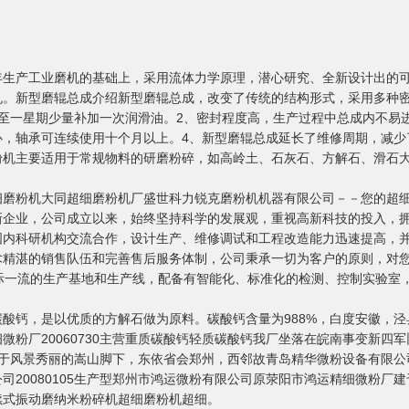
年生产工业磨机的基础上，采用流体力学原理，潜心研究、全新设计出的
机。新型磨辊总成介绍新型磨辊总成，改变了传统的结构形式，采用多种
至一星期少量补加一次润滑油。2、密封程度高，生产过程中总成内不易
心，轴承可连续使用十个月以上。4、新型磨辊总成延长了维修周期，减少
粉机主要适用于常规物料的研磨粉碎，如高岭土、石灰石、方解石、滑石
粉机大同超细磨粉机厂盛世科力锐克磨粉机机器有限公司－－您的超细磨粉机
新企业，公司成立以来，始终坚持科学的发展观，重视高新科技的投入，
国内科研机构交流合作，设计生产、维修调试和工程改造能力迅速提高，
术精湛的销售队伍和完善售后服务体制，公司秉承一切为客户的原则，对
际一流的生产基地和生产线，配备有智能化、标准化的检测、控制实验室
钙，是以优质的方解石做为原料。碳酸钙含量为988%，白度安徽，泾县平
粉厂20060730主营重质碳酸钙轻质碳酸钙我厂坐落在皖南事变新四军
座落于风景秀丽的嵩山脚下，东依省会郑州，西邻故青岛精华微粉设备有限公司
0080105生产型郑州市鸿运微粉有限公司原荥阳市鸿运精细微粉厂建于7
续式振动磨纳米粉碎机超细磨粉机超细。