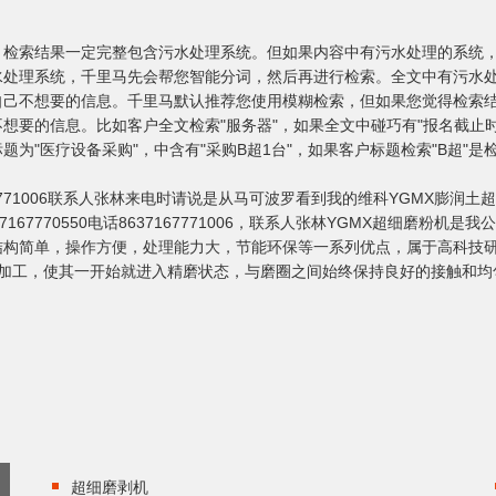
，检索结果一定完整包含污水处理系统。但如果内容中有污水处理的系统
水处理系统，千里马先会帮您智能分词，然后再进行检索。全文中有污水
自己不想要的信息。千里马默认推荐您使用模糊检索，但如果您觉得检索
想要的信息。比如客户全文检索"服务器"，如果全文中碰巧有"报名截止
为"医疗设备采购"，中含有"采购B超1台"，如果客户标题检索"B超"是
0电话8637167771006联系人张林来电时请说是从马可波罗看到我的维科YGM
06037167770550电话8637167771006，联系人张林YGMX超
构简单，操作方便，处理能力大，节能环保等一系列优点，属于高科技研
精加工，使其一开始就进入精磨状态，与磨圈之间始终保持良好的接触和均
超细磨剥机