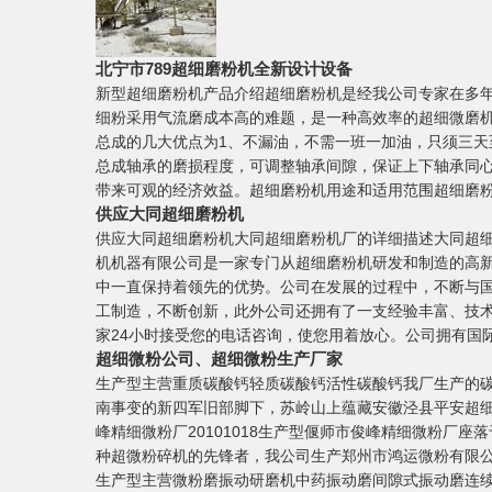
北宁市789超细磨粉机全新设计设备
新型超细磨粉机产品介绍超细磨粉机是经我公司专家在多
细粉采用气流磨成本高的难题，是一种高效率的超细微磨
总成的几大优点为1、不漏油，不需一班一加油，只须三天
总成轴承的磨损程度，可调整轴承间隙，保证上下轴承同
带来可观的经济效益。超细磨粉机用途和适用范围超细磨
供应大同超细磨粉机
供应大同超细磨粉机大同超细磨粉机厂的详细描述大同超细磨
机机器有限公司是一家专门从超细磨粉机研发和制造的高
中一直保持着领先的优势。公司在发展的过程中，不断与
工制造，不断创新，此外公司还拥有了一支经验丰富、技
家24小时接受您的电话咨询，使您用着放心。公司拥有国
超细微粉公司、超细微粉生产厂家
生产型主营重质碳酸钙轻质碳酸钙活性碳酸钙我厂生产的碳酸
南事变的新四军旧部脚下，苏岭山上蕴藏安徽泾县平安超细微
峰精细微粉厂20101018生产型偃师市俊峰精细微粉厂
种超微粉碎机的先锋者，我公司生产郑州市鸿运微粉有限公司2
生产型主营微粉磨振动研磨机中药振动磨间隙式振动磨连