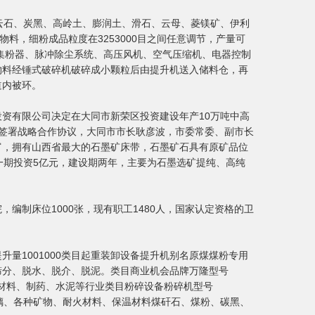
云石、炭黑、高岭土、膨润土、滑石、云母、菱镁矿、伊利
料，细粉成品粒度在3253000目之间任意调节，产量可
风集粉器、脉冲除尘系统、高压风机、空气压缩机、电器控制
物料经锤式破碎机破碎成小颗粒后由提升机送入储料仓，再
道内被环。
资有限公司决定在大同市新荣区投资建设年产10万吨中高
签署战略合作协议，大同市市长耿彦波，市委常委、副市长
富，拥有山西省最大的石墨矿床带，石墨矿石具有原矿品位
一期投资5亿元，建设期两年，主要为石墨选矿提纯、高纯
编制床位1000张，现有职工1480人，国家认定资格的卫
01000提升量1001000类目起重装卸设备提升机别名原煤煤粉专用
筛分、脱水、脱介、脱泥。类目商业机会品牌万隆型号
冶金、耐火材料、制药、水泥等行业类目粉碎设备粉碎机型号
玻璃、各种矿物、耐火材料、保温材料煤矸石、煤粉、碳黑、