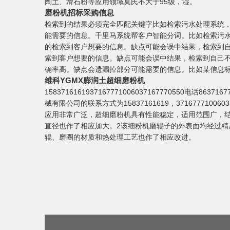
陶土、滑石粉等应用领域莫氏不大于95级，湿。
磨粉机招标采购信息
检索到的结果必须完全匹配关键字比如检索污水处理系统
能需要的信息。千里马系统帮客户智能分词。比如检索污
的检索到客户想要的信息。缺点可能会误中结果，检索到
索到客户想要的信息。缺点可能会误中结果，检索到自己不
确率高。缺点会遗漏掉部分可能需要的信息。比如某信息标题
维科YGMX膨润土超细磨粉机
158371616193716777100603716777055
械有限公司的联系方式为15837161619，371677710
应用非常广泛，超细磨粉机具有性能稳定，适用范围广，结
直径也作了相应加大。2该细粉机磨辊子的外表面均经过
辊、磨圈的材质和热处理工艺也作了相应改进。