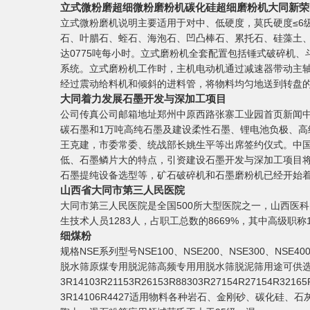
立式微粉磨超细微粉磨粉机碳化硅超细磨粉机大同新荣区
立式微粉磨机说明主要适用于对中、低硬度，莫氏硬度≤6
石、叶腊石、蛭石、海泡石、凹凸棒石、累托石、硅藻土、重
达0775吨每小时。立式磨粉机全套配置包括锤式破碎机
系统。立式磨粉机工作时，主机电动机通过减速器带动主
经过震动给料机和倾斜的进料管，将物料均匀地送到转盘
大同着力发展石墨开发与深加工项目
公司传真公司邮箱地址郑州中原西路张寨工业园首页新闻中
碳石墨和1万吨高纯石墨及建设柔性石墨、锂电池负极、
王克建，市委常委、统战部长姚生平等出席签约仪式。中
低、石墨鳞片大的特点，引资建设石墨开发与深加工项目将
石墨提纯设备选型等，矿石破碎机和石墨磨粉机已经开始着
山西省大同市第三人民医院
大同市第三人民医院是全国500所大型医院之一，山西医科
生技术人员1283人，占职工总数的8669%，其中高级职称
细煤粉
规格NSE系列型号NSE100、NSE200、NSE300、NSE4
脱水筛原煤专用脱泥筛高频专用用脱水筛脱泥筛用途可供
3R14103R21153R26153R88303R27154R
3R14106R4427适用物料各种岩石、金刚砂、碳化