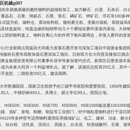
机械g007
级的非易燃易爆的脆性物料的超细粉加工，如方解石、白垩、石灰石、白
晶石、石膏、明矾石、石墨、萤石、磷矿石、钾矿石、浮石等100多种物
、斗式提升机、储料仓、震动给料机、微粉磨主机、变频分级机、双联旋
轴及转盘旋转，转盘边缘的辊销带动几十个磨辊在磨环滚道内滚动。大块
的上部的散料盘上。物料在离心力的作用下散向圆周边，并落入磨环的滚
心行业新闻点我返回大同着力发展石墨开发与深加工项目中国黄金集团投
高纯微粉石墨等高附加值石墨深加工项目。日前双方在大同贵宾楼假日酒店
国黄金集团投资有限公司董事长张华等参加签约仪式。新荣区石墨资源丰
成为未来大同另一个利益增长点。据了解，该项目总投资25亿元，其中
手选型。二期投资20亿元，建设期两。
大学附属医院，国家卫生部授予的三级甲等医院和爱婴医院。1958年建院，
192人，中级职称403人。具博士、硕士学位99人。医院占地。
00、NSE500、NSE600、NSE700、NSE800、NSE1000输送量10
选煤、选矿、发电、制糖、制盐等工业部门，对中细粒度物料进行干湿式
27154R32165R4119等多种型号适用物料通用应用领域矿山、化工、建材、
硅、石灰、钛白粉、活性炭、澎润土、高陵土、白水泥、轻质碳酸钙、石膏、